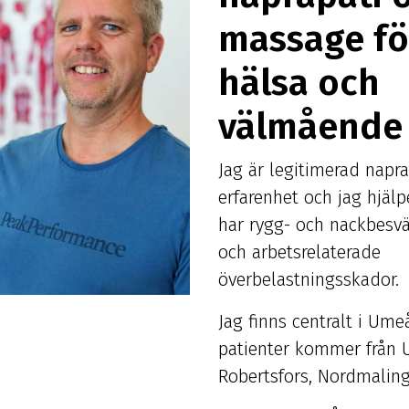
massage fö
hälsa och
välmående
Jag är legitimerad napr
erfarenhet och jag hjäl
har rygg- och nackbesvä
och arbetsrelaterade
överbelastningsskador.
Jag finns centralt i Um
patienter kommer från 
Robertsfors, Nordmaling