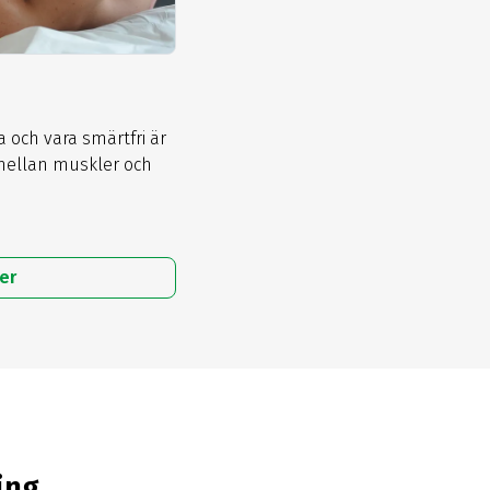
 och vara smärtfri är
 mellan muskler och
er
ing