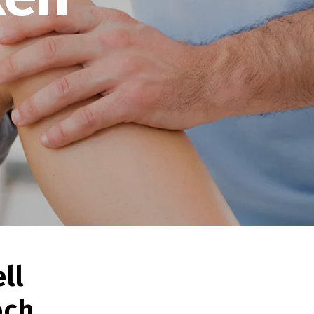
ll
och