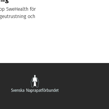
op SweHealth för
ageutrustning och