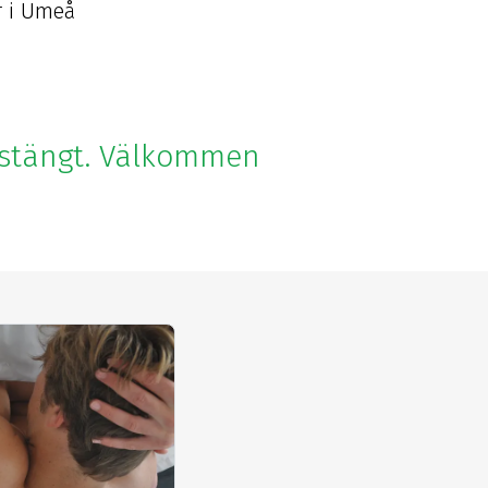
r i Umeå
rstängt. Välkommen