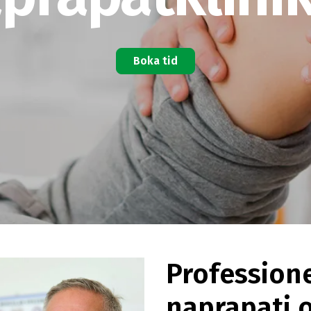
Boka tid
Professione
naprapati 